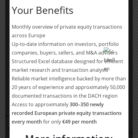
Mittelständler spezialisiert. Beide Gesellschaften sind
Your Benefits
in der betriebswirtschaftlichen Beratung und
Unternehmensverkauf tätig. Dabei haben sie u.a. die
Monthly overview of private equity transactions
„Anonyme Marktwertermittlung“ entwickelt – ein
across Europe
geheimes Bieterverfahren, bei dem Verkäufer und
Up-to-date information on investors, portfolio
Berater sich auf Basis echter Gebote dem später zu
erzielenden Kaufpreis nähern.
companies, buyers, sellers, and M&A advisers
Structured Excel database designed for efficient
Teilen mit:
market research and transaction analysis
Reliable market intelligence backed by more than
Teilen
20 years of experience and approximately 50,000
documented transactions in the DACH region
Access to approximately
300–350 newly
Pricing Startup 7Learnings erhält Finanzierung für
recorded European private equity transactions
weiteres Wachstum
every month
for only
€49 per month
Keine Welle chinesischer Käufer, Investoren bleiben
2020 zu Hause