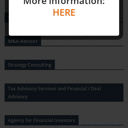
More information:
HERE
PE DEALS EUROPE
M&A-Advisor
Strategy Consulting
Tax Advisory Services and Financial / Deal
Advisory
Agency for Financial Investors