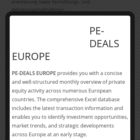
orientierung sowie Vermittlungs- und
Aktivierungsmaßnahmen.
Über Dr. Lars Knopke
PE-
Herr Dr. Lars Knopke wurde 1980 in Sachen-Anhalt
DEALS
geboren. Nach seinem erfolgreich beendeten Studium
EUROPE
für Bildungs- und Erziehungswissenschaft hat er
nebenberuflich Unternehmensführung und
Management studiert. Zuletzt war Herr Dr. Lars Knopke
PE-DEALS EUROPE
provides you with a concise
als Geschäftsführer bei der Hassel & Krug GmbH sowie
and well-structured monthly overview of private
als Prokurist und Geschäftsleiter Bildung & Entwicklung
equity activity across numerous European
bei der City Schutz GmbH angestellt.
countries. The comprehensive Excel database
Über Nachfolgekontor
includes the latest transaction information and
enables you to identify investment opportunities,
Die Nachfolgekontor GmbH aus Gießen ist als
market trends, and strategic developments
Schwestergesellschaft der Sonntag Corporate Finance
across Europe at an early stage.
GmbH auf die Nachfolgeregelung deutscher