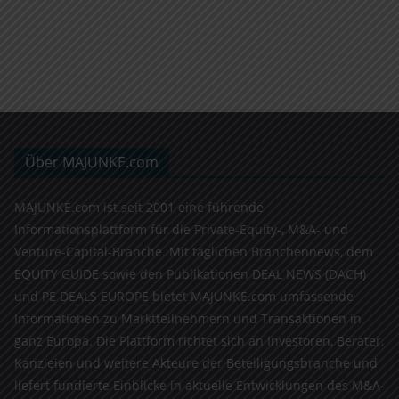
Über MAJUNKE.com
MAJUNKE.com ist seit 2001 eine führende
Informationsplattform für die Private-Equity-, M&A- und
Venture-Capital-Branche. Mit täglichen Branchennews, dem
EQUITY GUIDE sowie den Publikationen DEAL NEWS (DACH)
und PE DEALS EUROPE bietet MAJUNKE.com umfassende
Informationen zu Marktteilnehmern und Transaktionen in
ganz Europa. Die Plattform richtet sich an Investoren, Berater,
Kanzleien und weitere Akteure der Beteiligungsbranche und
liefert fundierte Einblicke in aktuelle Entwicklungen des M&A-