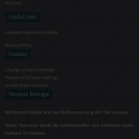
Marktes.
Useful Links
Kontakt/Impressum/AGBs
Privacy Policy
Cookies
Change privacy settings
History of privacy settings
to withdraw consent
Neueste Beiträge
McDermott berät Ares bei Refinanzierung der TAC-Gruppe
Grant Thornton berät die Gesellschafter von Vehiclevo beim
Verkauf an Visteon