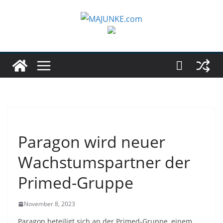
Zum
Inhalt
springen
Paragon wird neuer
Wachstumspartner der
Primed-Gruppe
November 8, 2023
Paragon beteiligt sich an der Primed-Gruppe, einem