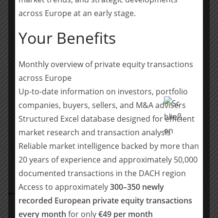
Regulatory)
across Europe at an early stage.
Lilly Paykert, LL.M.
(Associate, Private Funds /
Your Benefits
Regulatory)
Antonia Becker (Wissenschaftliche Mitarbeiterin,
Monthly overview of private equity transactions
Private Funds / Regulatory)
across Europe
Up-to-date information on investors, portfolio
Teilen mit:
companies, buyers, sellers, and M&A advisers
Teilen
Structured Excel database designed for efficient
market research and transaction analysis
Reliable market intelligence backed by more than
20 years of experience and approximately 50,000
Bryan Garnier & Co berät PPM-Softwareanbieter
documented transactions in the DACH region
collaboration Factory (cplace) bei der Übernahme
Access to approximately
300–350 newly
durch Level Equity / europäische
recorded European private equity transactions
Softwareunternehmen zunehmend im Fokus von
every month
for only
€49 per month