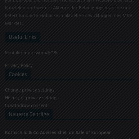
Kanzleien und weitere Akteure der Beteiligungsbranche und
liefert fundierte Einblicke in aktuelle Entwicklungen des M&A-
Marktes.
Useful Links
Kontakt/Impressum/AGBs
Privacy Policy
Cookies
Change privacy settings
History of privacy settings
to withdraw consent
Neueste Beiträge
Rothschild & Co Advises Shell on Sale of European