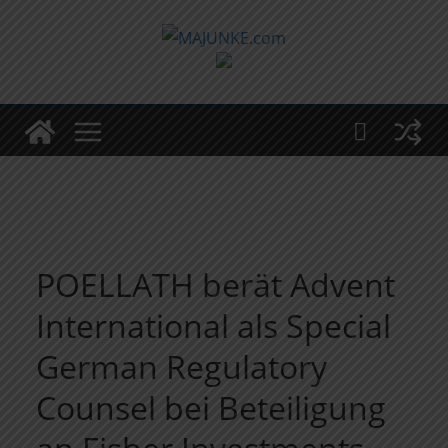
Zum
Inhalt
springen
POELLATH berät Advent
International als Special
German Regulatory
Counsel bei Beteiligung