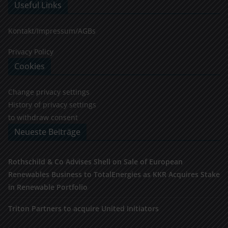
Useful Links
Kontakt/Impressum/AGBs
Privacy Policy
Cookies
Change privacy settings
History of privacy settings
to withdraw consent
Neueste Beiträge
Rothschild & Co Advises Shell on Sale of European
Renewables Business to TotalEnergies as KKR Acquires Stake
in Renewable Portfolio
Triton Partners to acquire United Initiators