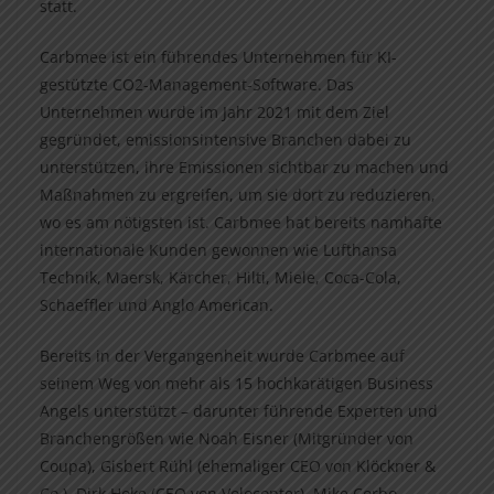
statt.
Carbmee ist ein führendes Unternehmen für KI-
gestützte CO2-Management-Software. Das
Unternehmen wurde im Jahr 2021 mit dem Ziel
gegründet, emissionsintensive Branchen dabei zu
unterstützen, ihre Emissionen sichtbar zu machen und
Maßnahmen zu ergreifen, um sie dort zu reduzieren,
wo es am nötigsten ist. Carbmee hat bereits namhafte
internationale Kunden gewonnen wie Lufthansa
Technik, Maersk, Kärcher, Hilti, Miele, Coca-Cola,
Schaeffler und Anglo American.
Bereits in der Vergangenheit wurde Carbmee auf
seinem Weg von mehr als 15 hochkarätigen Business
Angels unterstützt – darunter führende Experten und
Branchengrößen wie Noah Eisner (Mitgründer von
Coupa), Gisbert Rühl (ehemaliger CEO von Klöckner &
Co.), Dirk Hoke (CEO von Volocopter), Mike Corbo