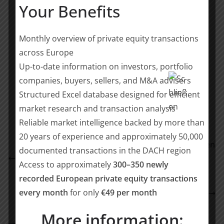
Federführung, Venture Capital, München)
Your Benefits
Christine Funk (Counsel, IP/IT, Frankfurt)
Michelle Kos-Kogos, LL.M. (Senior Associate,
Monthly overview of private equity transactions
Funds, Berlin)
across Europe
Up-to-date information on investors, portfolio
Teilen mit:
companies, buyers, sellers, and M&A advisers
Teilen
Structured Excel database designed for efficient
market research and transaction analysis
Reliable market intelligence backed by more than
20 years of experience and approximately 50,000
30 Mio. USD für innovative Lebensmittelalternativen
documented transactions in the DACH region
aus lokalen Zutaten: Bayern Kapital investiert in
Access to approximately
300–350 newly
Planet A Foods
recorded European private equity transactions
Rödl & Partner berät die Viessmann Generations
every month
for only
€49 per month
Group bei der Übernahme der ISOPLUS-Gruppe
More information: