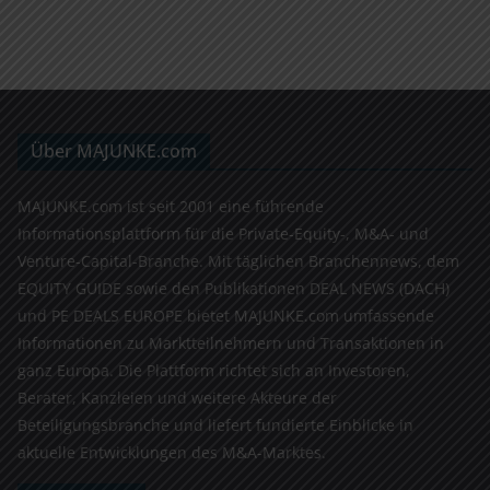
Über MAJUNKE.com
MAJUNKE.com ist seit 2001 eine führende
Informationsplattform für die Private-Equity-, M&A- und
Venture-Capital-Branche. Mit täglichen Branchennews, dem
EQUITY GUIDE sowie den Publikationen DEAL NEWS (DACH)
und PE DEALS EUROPE bietet MAJUNKE.com umfassende
Informationen zu Marktteilnehmern und Transaktionen in
ganz Europa. Die Plattform richtet sich an Investoren,
Berater, Kanzleien und weitere Akteure der
Beteiligungsbranche und liefert fundierte Einblicke in
aktuelle Entwicklungen des M&A-Marktes.