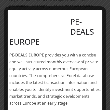
(ehemaliger Chief Supply Chain Officer bei Colgate-
Palmolive), Pat McCarthy (VP Workspace & Gemini bei
Google), Marcel Vollmer (ehemaliger CIO von Celonis)
PE-
und Ulrich Piepel (ehemaliger CPO bei RWE AG und
DEALS
innogy SE).
EUROPE
Die Commerzbank AG ist Investor bei
CommerzVentures. Der renommierte Fintech-Investor
investiert in Start-ups im Bereich FinTech und
PE-DEALS EUROPE
provides you with a concise
InsurTech in Europa, Israel und den USA.
and well-structured monthly overview of private
equity activity across numerous European
POELLATH hat CommerzVentures umfassend rechtlich
countries. The comprehensive Excel database
mit folgendem Team beraten:
includes the latest transaction information and
enables you to identify investment opportunities,
Dr. Michael Inhester (Partner, Federführung,
market trends, and strategic developments
Venture Capital, München)
across Europe at an early stage.
Dr. Leonid Guggenberger (Associate, Co-