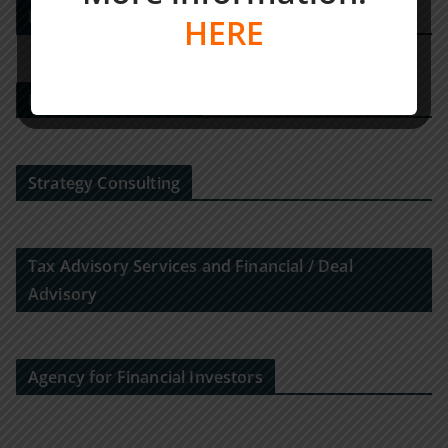
PE DEALS EUROPE
HERE
M&A-Beratungshaus
Strategy Consulting
Tax Advisory Services and Financial / Deal
Advisory
Agency for Financial Investors