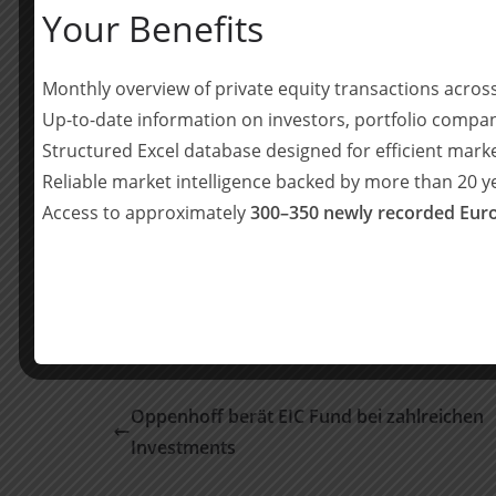
Dr. Michael Inhester (Partner, M&A/ Ventu
Your Benefits
Adalbert Makos (Counsel, Federführung, M
Andreas Kühnert, LL.M. (Counsel, M&A/Ven
Monthly overview of private equity transactions acro
Dr. Nico Fischer (Partner, Steuerrecht, Mü
Up-to-date information on investors, portfolio compan
Dr. Manuel Nickel (Associate, Steuerrecht
Structured Excel database designed for efficient mark
Reliable market intelligence backed by more than 20 
Team17 wurde von
Addleshaw Goddard LLP
ber
Access to approximately
300–350 newly recorded Euro
Teilen mit:
Teilen
Oppenhoff berät EIC Fund bei zahlreichen
Investments