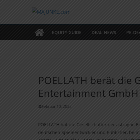
Zum
Inhalt
springen
EQUITY GUIDE
DEAL NEWS
PE-DE
POELLATH berät die G
Entertainment GmbH 
Februar 10, 2022
POELLATH hat die Gesellschafter der astragon 
deutschen Spieleentwickler und Publisher, beim