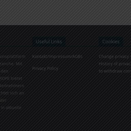
Useful Links
Cookies
ionsplattform
Kontakt/Impressum/AGBs
Change privacy 
Branche. Mit
History of privac
Privacy Policy
 den
to withdraw con
ROPE bietet
teilnehmern
chtet sich an
 der
in aktuelle