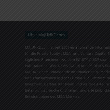
Über MAJUNKE.com
MAJUNKE.com ist seit 2001 eine führende Informat
für die Private-Equity-, M&A- und Venture-Capital-
täglichen Branchennews, dem EQUITY GUIDE sowie
Publikationen DEAL NEWS (DACH) und PE DEALS EU
MAJUNKE.com umfassende Informationen zu Markt
und Transaktionen in ganz Europa. Die Plattform ri
Investoren, Berater, Kanzleien und weitere Akteure
Beteiligungsbranche und liefert fundierte Einblicke 
Entwicklungen des M&A-Marktes.