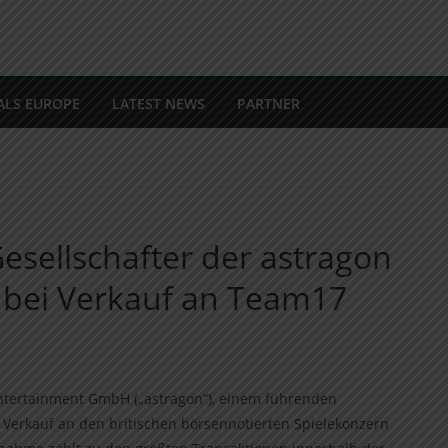
ALS EUROPE
LATEST NEWS
PARTNER
esellschafter der astragon
bei Verkauf an Team17
Entertainment GmbH („astragon“), einem führenden
 Verkauf an den briti­schen börsennotierten Spielekonzern