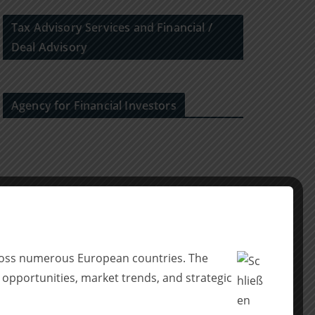
Tax Advisory Services and Financial /
Deal Advisory
Agency for Financial Investors
across numerous European countries. The
 opportunities, market trends, and strategic