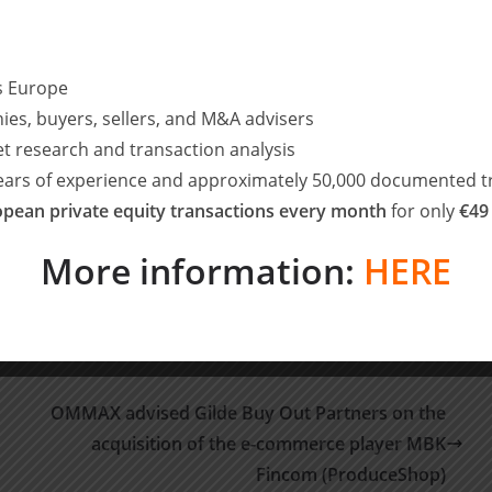
re Capital, München)
&A/ Venture Capital, München)
ture Capital, München)
ss Europe
nchen)
ies, buyers, sellers, and M&A advisers
, München)
et research and transaction analysis
years of experience and approximately 50,000 documented t
aten.
pean private equity transactions every month
for only
€49
More information:
HERE
OMMAX advised Gilde Buy Out Partners on the
acquisition of the e-commerce player MBK
Fincom (ProduceShop)