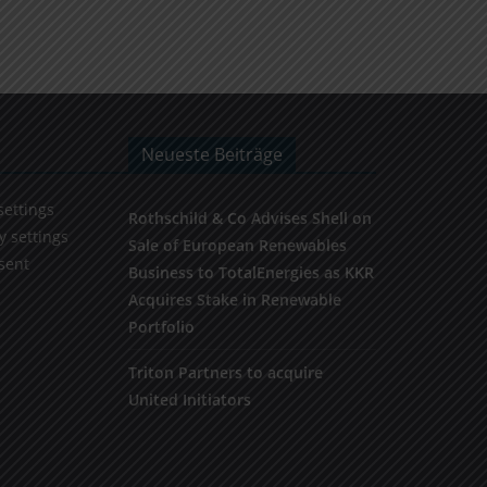
Neueste Beiträge
settings
Rothschild & Co Advises Shell on
y settings
Sale of European Renewables
sent
Business to TotalEnergies as KKR
Acquires Stake in Renewable
Portfolio
Triton Partners to acquire
United Initiators