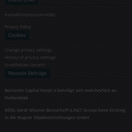
Kontakt/Impressum/AGBs
Privacy Policy
Cookies
Change privacy settings
History of privacy settings
to withdraw consent
Neueste Beiträge
Borromin Capital Fonds V beteiligt sich mehrheitlich an
Hollanddak
RÖDL berät Wissner-Bosserhoff (LINET Group) beim Einstieg
in die Wagner Objekteinrichtungen GmbH