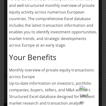
Die Gesellschafterin der BASS-Gruppe wurde darüber
and well-structured monthly overview of private
hinaus im Bereich Tax von der REVISA Treuhand GmbH
equity activity across numerous European
– Wirtschaftsprüfungsgesellschaft – (Stefan Schwarz,
countries. The comprehensive Excel database
Dipl.-Betriebswirt (BA), Wirtschaftsprüfer und
includes the latest transaction information and
Steuerberater, Neckarsulm) beraten.
enables you to identify investment opportunities,
market trends, and strategic developments
Teilen mit:
across Europe at an early stage.
Teilen
Your Benefits
Monthly overview of private equity transactions
HTGF Portfoliounternehmen: Cunesoft schließt sich
across Europe
mit Phlexglobal zusammen
Up-to-date information on investors, portfolio
Vier Neuzugänge bei der Investmentbank Bryan,
companies, buyers, sellers, and M&A advisers
Garnier & Co in München
Structured Excel database designed for efficient
market research and transaction analysis