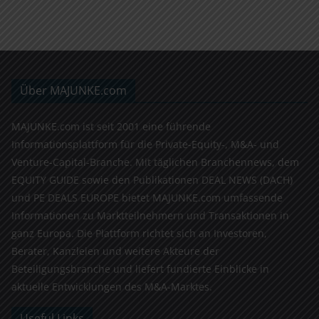
Über MAJUNKE.com
MAJUNKE.com ist seit 2001 eine führende
Informationsplattform für die Private-Equity-, M&A- und
Venture-Capital-Branche. Mit täglichen Branchennews, dem
EQUITY GUIDE sowie den Publikationen DEAL NEWS (DACH)
und PE DEALS EUROPE bietet MAJUNKE.com umfassende
Informationen zu Marktteilnehmern und Transaktionen in
ganz Europa. Die Plattform richtet sich an Investoren,
Berater, Kanzleien und weitere Akteure der
Beteiligungsbranche und liefert fundierte Einblicke in
aktuelle Entwicklungen des M&A-Marktes.
Useful Links