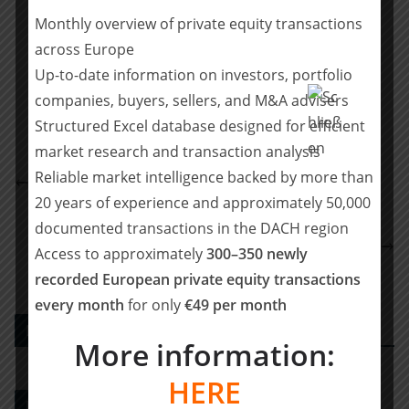
Monthly overview of private equity transactions
Teilen mit:
across Europe
Teilen
Up-to-date information on investors, portfolio
companies, buyers, sellers, and M&A advisers
Structured Excel database designed for efficient
market research and transaction analysis
Erfolgreiche Investorenlösung für Conen
Reliable market intelligence backed by more than
Unternehmensgruppe
20 years of experience and approximately 50,000
Benchmark International Has Successfully
documented transactions in the DACH region
Facilitated the Transaction Between Vital Schuhe
Access to approximately
300–350 newly
GmbH and Hartjes GmbH
recorded European private equity transactions
every month
for only
€49 per month
PE DEALS EUROPE
More information:
HERE
M&A-Beratungshaus