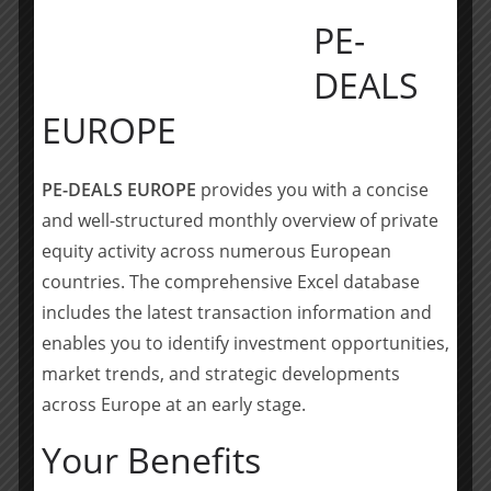
Mit der geplanten Zusammenführung – vorbehaltlich
PE-
der kartellrechtlichen Genehmigung – erweitert all
inclusive Fitness sein Netzwerk um 20 weitere Studios
DEALS
und steigert den Gruppenumsatz um rund 40 Mio. Euro.
EUROPE
Damit entsteht einer der größten Fitnessanbieter
Deutschlands.
PE-DEALS EUROPE
provides you with a concise
RSM Ebner Stolz hat die Transaktion umfassend mit
and well-structured monthly overview of private
einer Financial und Tax Due Diligence sowie bei der
equity activity across numerous European
Strukturierung und Vertragsgestaltung begleitet.
countries. The comprehensive Excel database
Darüber hinaus beriet RSM Ebner Stolz auch zu
includes the latest transaction information and
weiteren transaktionsbezogenen Fragestellungen.
enables you to identify investment opportunities,
market trends, and strategic developments
Team RSM Ebner Stolz Florian Seizer (Partner, Transaction
Advisory Services), Vanessa Wagner und Moritz Cornel (alle
across Europe at an early stage.
Financial Due Diligence), Alexander Euchner (Partner, M&A
Your Benefits
Tax) Tobias Schupp (Partner, M&A Tax) und André Nieser
(alle Tax Due Diligence, Strukturierung)