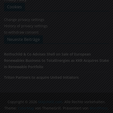
Cookies
Change privacy settings
History of privacy settings
to withdraw consent
Neueste Beiträge
Rothschild & Co Advises Shell on Sale of European
Renewables Business to TotalEnergies as KKR Acquires Stake
in Renewable Portfolio
Triton Partners to acquire United Initiators
Copyright © 2026
MAJUNKE.com
. Alle Rechte vorbehalten.
Theme:
ColorMag
von ThemeGrill. Präsentiert von
WordPress
.