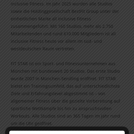
inclusive Fitness. Im Jahr 2025 wurden alle Studios
sowie die Holdinggesellschaft BestFit Group unter der
einheitlichen Marke all inclusive Fitness
zusammengeführt. Mit 160 Studios, mehr als 2.750
Mitarbeitenden und rund 610.000 Mitgliedern ist all
inclusive Fitness heute vor allem im süd- und
westdeutschen Raum vertreten.
FIT STAR ist ein Sport- und Fitnessunternehmen aus
München mit bundesweit 20 Studios. Das erste Studio
wurde 2007 in München-Sendling eröffnet. FIT STAR
bietet ein Trainingsumfeld, das auf unterschiedlichste
Ziele und Erfahrungslevel abgestimmt ist – von
allgemeiner Fitness über die gezielte Vorbereitung auf
sportliche Wettkämpfe bis hin zu anspruchsvollen
Workouts. Alle Studios sind an 365 Tagen im Jahr rund
um die Uhr geöffnet.