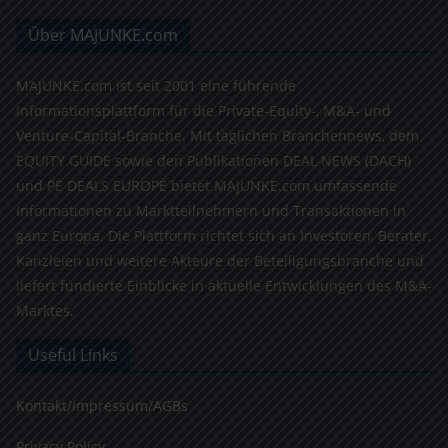
Über MAJUNKE.com
MAJUNKE.com ist seit 2001 eine führende
Informationsplattform für die Private-Equity-, M&A- und
Venture-Capital-Branche. Mit täglichen Branchennews, dem
EQUITY GUIDE sowie den Publikationen DEAL NEWS (DACH)
und PE DEALS EUROPE bietet MAJUNKE.com umfassende
Informationen zu Marktteilnehmern und Transaktionen in
ganz Europa. Die Plattform richtet sich an Investoren, Berater,
Kanzleien und weitere Akteure der Beteiligungsbranche und
liefert fundierte Einblicke in aktuelle Entwicklungen des M&A-
Marktes.
Useful Links
Kontakt/Impressum/AGBs
Privacy Policy