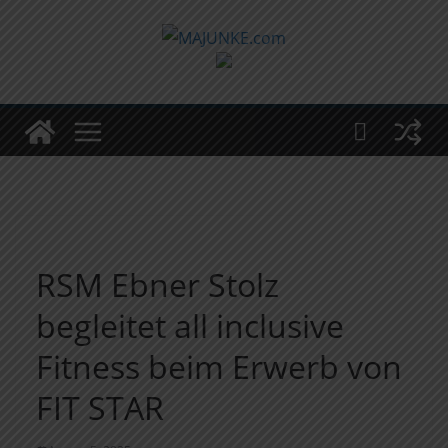
Zum
Inhalt
springen
RSM Ebner Stolz
begleitet all inclusive
Fitness beim Erwerb von
FIT STAR