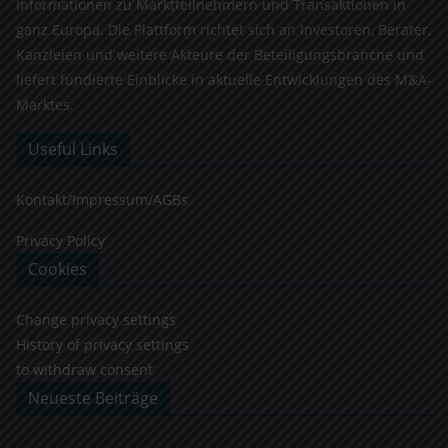
Informationen zu Marktteilnehmern und Transaktionen in
ganz Europa. Die Plattform richtet sich an Investoren, Berater,
Kanzleien und weitere Akteure der Beteiligungsbranche und
liefert fundierte Einblicke in aktuelle Entwicklungen des M&A-
Marktes.
Useful Links
Kontakt/Impressum/AGBs
Privacy Policy
Cookies
Change privacy settings
History of privacy settings
to withdraw consent
Neueste Beiträge