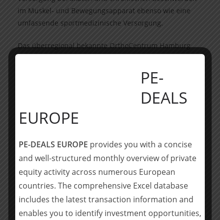
im Muskel- und Bewegungsapparat ebenso wie eine
umfassende sportmedizinische Versorgung.
Das überregional bekannte OrthoCentrum Hamburg
betreibt drei Praxisstandorte in Hamburg-
Harvestehude und Norderstedt (Schleswig-Holstein).
PE-
Das orthopädische Behandlungsspektrum umfasst
DEALS
sowohl konservative als auch operative Maßnahmen,
wobei letztere insbesondere arthroskopische und
EUROPE
minimalinvasive Eingriffe an den Extremitäten, die
Endoprothetik von Schulter-, Knie- und Hüftgelenk
PE-DEALS EUROPE
provides you with a concise
sowie das gesamte Spektrum der Fuß- und der
Wirbelsäulenchirurgie betreffen.
and well-structured monthly overview of private
equity activity across numerous European
Durch den Anteilserwerb von Ortheum sollen das
countries. The comprehensive Excel database
Wachstumspotenzial der Praxisgruppe ausgeschöpft
includes the latest transaction information and
sowie die regionale Präsenz in Hamburg und
enables you to identify investment opportunities,
Umgebung ausgebaut werden.