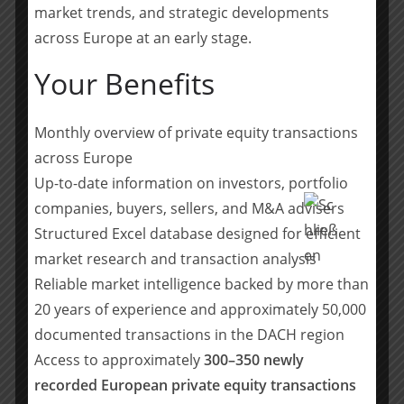
market trends, and strategic developments
RSM Ebner Stolz begleitete die Transaktion käuferseitig
across Europe at an early stage.
mit einer Financial und Tax Due Diligence.
Your Benefits
Team RSM Ebner Stolz: Markus Schmal
(Projektverantwortlicher Partner, Transaction Advisory
Monthly overview of private equity transactions
Services), Alexander Roocks (Projektleitung, Financial Due
across Europe
Diligence), Hanna Lambrecht (Financial Due Diligence) und
Up-to-date information on investors, portfolio
Tobias Bakeberg (Projektverantwortlicher Partner, Tax Due
companies, buyers, sellers, and M&A advisers
Diligence), Stephan Weber (Projektleitung, Tax Due
Structured Excel database designed for efficient
Diligence)
market research and transaction analysis
Reliable market intelligence backed by more than
Teilen mit:
20 years of experience and approximately 50,000
Teilen
documented transactions in the DACH region
Access to approximately
300–350 newly
recorded European private equity transactions