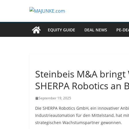
Zum
Inhalt
springen
EQUITY GUIDE
DEAL NEWS
PE-DE
Steinbeis M&A bringt
SHERPA Robotics an 
September 19, 2025
Die SHERPA Robotics GmbH, ein innovativer Anbi
Industrieautomation für den Mittelstand, hat
strategischen Wachstumspartner gewonnen.