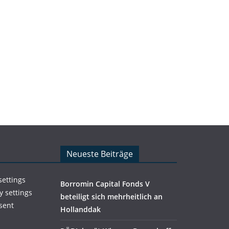
Neueste Beiträge
settings
Borromin Capital Fonds V
y settings
beteiligt sich mehrheitlich an
sent
Hollanddak