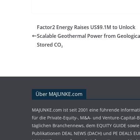
Factor2 Energy Raises US$9.1M to Unlock
Scalable Geothermal Power from Geologica
Stored CO₂
Über MAJUNKE.com
MAJUNKE.com ist seit 2001 eine führende Informat
für die Private-Equity-, M&A- und Venture-Capital-
täglichen Branchennews, dem EQUITY GUIDE sowie
Publikationen DEAL NEWS (DACH) und PE DEALS EU