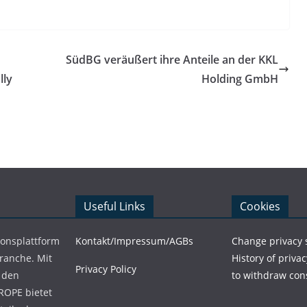
SüdBG veräußert ihre Anteile an der KKL
lly
Holding GmbH
Useful Links
Cookies
ionsplattform
Kontakt/Impressum/AGBs
Change privacy 
Branche. Mit
History of privac
Privacy Policy
 den
to withdraw con
ROPE bietet