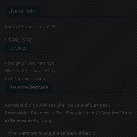
Useful Links
Kontakt/Impressum/AGBs
Privacy Policy
Cookies
Change privacy settings
History of privacy settings
to withdraw consent
Neueste Beiträge
Rothschild & Co Advises Shell on Sale of European
Renewables Business to TotalEnergies as KKR Acquires Stake
in Renewable Portfolio
Triton Partners to acquire United Initiators