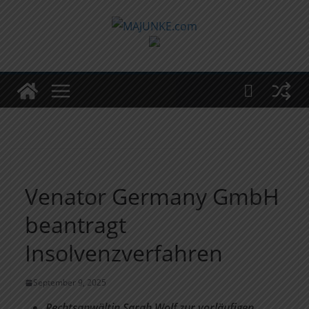
Zum
Inhalt
springen
Venator Germany GmbH
beantragt
Insolvenzverfahren
September 9, 2025
Rechtsanwältin Sarah Wolf zur vorläufigen