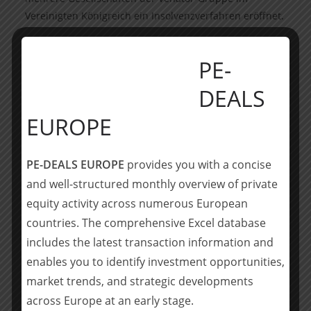
Vereinigten Königreich ein Insolvenzverfahren eröffnet.
Tragfähige Zukunftslösung finden
PE-
Mit der Bestellung von Rechtsanwältin Sarah Wolf als
DEALS
vorläufige Insolvenzverwalterin beginnt nun die
strukturierte Prüfung der Sanierungsfähigkeit des
EUROPE
Unternehmens. „Unser Ziel ist es, den Geschäftsbetrieb
in Duisburg zu stabilisieren und eine tragfähige Lösung
PE-DEALS EUROPE
provides you with a concise
für die Zukunft zu entwickeln“, erklärt die vorläufige
and well-structured monthly overview of private
Insolvenzverwalterin Sarah Wolf von Anchor. Sie wird
sich gemeinsam mit ihrem Team kurzfristig einen
equity activity across numerous European
detaillierten Überblick über die aktuelle wirtschaftliche
countries. The comprehensive Excel database
Lage verschaffen und rasch Gespräche mit Kunden,
includes the latest transaction information and
Lieferanten, Banken und Arbeitnehmervertretern
enables you to identify investment opportunities,
aufnehmen. „Wichtig ist es jetzt, das Vertrauen im
market trends, and strategic developments
Markt zu sichern sowie die Produktions- und
across Europe at an early stage.
Lieferfähigkeit des Unternehmens aufrechtzuerhalten.