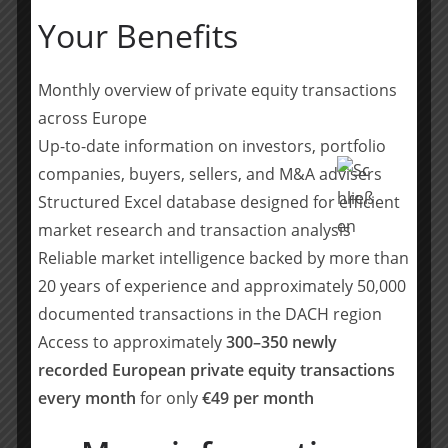
Der Geschäftsbetrieb der Gesellschaft wird fortgeführt.
Your Benefits
Die Löhne und Gehälter der rund 344 Mitarbeitenden
sind über das Insolvenzgeld der Bundesagentur für
Monthly overview of private equity transactions
Arbeit gesichert“, fährt die vorläufige
Insolvenzverwalterin Sarah Wolf fort.
across Europe
Up-to-date information on investors, portfolio
Bereits am 29. August 2025 war beim Amtsgericht
companies, buyers, sellers, and M&A advisers
Krefeld ein vorläufiges Insolvenzverfahren über das
Structured Excel database designed for efficient
Vermögen der Venator Uerdingen GmbH eröffnet
market research and transaction analysis
worden. Dort wurde Rechtsanwalt Jan-Philipp Hoos aus
Reliable market intelligence backed by more than
Düsseldorf zum vorläufigen Insolvenzverwalter bestellt.
20 years of experience and approximately 50,000
Team Anchor:
documented transactions in the DACH region
Access to approximately
300–350 newly
Rechtsanwältin Sarah Wolf, vorläufige
recorded European private equity transactions
Insolvenzverwalterin
every month
for only
€49 per month
Rechtsanwältin Nicole Ulfkotte-Bohnke
Rechtsanwältin Nicole Scholle