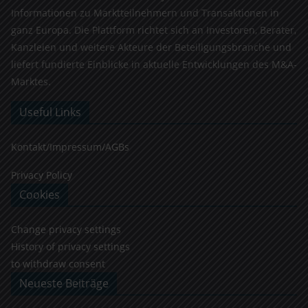
Informationen zu Marktteilnehmern und Transaktionen in
ganz Europa. Die Plattform richtet sich an Investoren, Berater,
Kanzleien und weitere Akteure der Beteiligungsbranche und
liefert fundierte Einblicke in aktuelle Entwicklungen des M&A-
Marktes.
Useful Links
Kontakt/Impressum/AGBs
Privacy Policy
Cookies
Change privacy settings
History of privacy settings
to withdraw consent
Neueste Beiträge