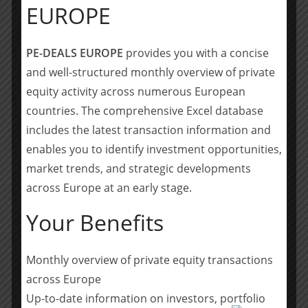
spezialisiert hat. Mutares bündelt seine
EUROPE
Geschäftsaktivitäten in der Automobilindustrie in der
Amaneos SE. Die Amaneos Gruppe erwirtschaftete 2023
PE-DEALS EUROPE
provides you with a concise
einen Umsatz von rund EUR 1,3 Mrd. und verfügt über
and well-structured monthly overview of private
mehr als 30 Standorte.
equity activity across numerous European
Der Verkauf im Rahmen des Insolvenzverfahrens
countries. The comprehensive Excel database
sichert die Zukunft der SMA Metalltechnik, nicht nur an
includes the latest transaction information and
den deutschen Standorten in Backnang und Halle,
enables you to identify investment opportunities,
sondern auch international in den Produktionsstätten
market trends, and strategic developments
in Rumänien, China und Südafrika.
across Europe at an early stage.
Zusätzlich zur Investorensuche hat RSM Ebner Stolz die
Your Benefits
Insolvenzverwaltung im Rahmen der Transaktion bei
der steuerlichen Gestaltung verschiedener
Maßnahmen beraten.
Monthly overview of private equity transactions
across Europe
Über die finanziellen Konditionen der Transaktion
Up-to-date information on investors, portfolio
wurde Stillschweigen vereinbart. Der Vollzug der