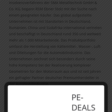
Insolvenzverfahrens der SMA Metalltechnik GmbH &
Co. KG, begann RSM Ebner Stolz mit der Suche nach
einem geeigneten Käufer. Das global aufgestellte
Unternehmen ist mit Standorten in Deutschland,
Rumänien, China und Südafrika international vertreten
und beschäftigt in Deutschland rund 350 und weltweit
mehr als 1.000 Mitarbeitende. Das Produktportfolio
umfasst die Herstellung von Kältemittel-, Wasser-, Luft-
und Ölleitungen für die Automobilindustrie. Das
Unternehmen zeichnet sich besonders durch seine
hohe Kompetenz bei der Realisierung komplexer
Geometrien für den Motorraum aus und ist seit Jahren
ein gefragter Partner deutscher Premiumhersteller in
der Automobilindustrie.
PE-
Die Mutares SE & Co. KG ist ein deutsches
börsennotiertes Beteiligungsunternehmen, das sich auf
DEALS
die Übernahme von Unternehmen in Sondersituationen