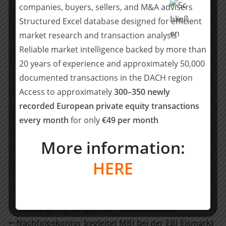
companies, buyers, sellers, and M&A advisers
Transaktion wird in den kommenden Wochen erwartet
Structured Excel database designed for efficient
und steht noch unter dem Vorbehalt der Zustimmung
market research and transaction analysis
der Kartellbehörde.
Reliable market intelligence backed by more than
Team RSM Ebner Stolz: Michael Euchner
20 years of experience and approximately 50,000
(Projektverantwortlicher Partner, M&A Advisory), Markus
documented transactions in the DACH region
Heinlein (Partner, M&A Tax), Niklas Zimbehl, Philipp Dille
Access to approximately
300–350 newly
(Projektleitung, M&A Advisory), Frieder Weiler, Jan Schüttert
recorded European private equity transactions
(M&A Advisory)
every month
for only
€49 per month
Teilen mit:
More information:
Teilen
HERE
Nachfolgeregelung in der Handelbranche:
Nachfolgekontor begleitet MBI bei der EBI Eismarkt